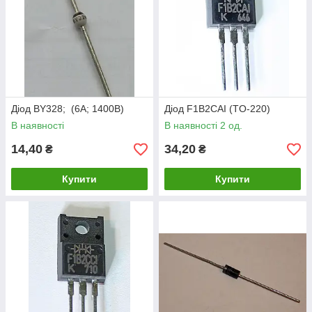
Діод BY328; (6А; 1400В)
Діод F1B2CAI (TO-220)
В наявності
В наявності 2 од.
14,40
34,20
₴
₴
Купити
Купити