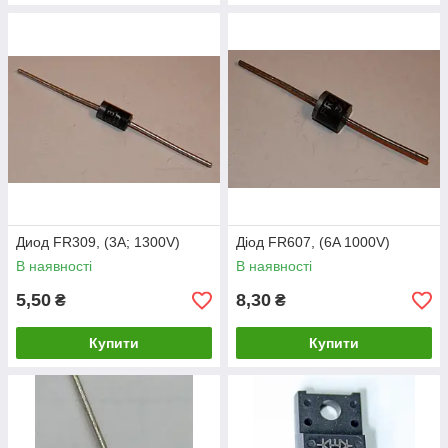
Диод FR309, (3A; 1300V)
Діод FR607, (6A 1000V)
В наявності
В наявності
5,50
8,30
₴
₴
Купити
Купити