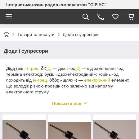
Інтернет-магазин радиокомпонентов "СІРІУС"
Товари та послуги
Діоди і супресори
Діоди і супресори
Діод (
від
ін-грец.
δις
[1]
— два і -од
[2]
— від закінчення -од
терміна електрод; букв. «двохелектродний»; корінь -од
походить від
ін-грец.
ὁδός
«шлях») —
електронний
елемент,
що володіє різною провідністю залежно від напряму
електричного струму.
Електроди діода носять назви
анод
і
катод
. Якщо до диоду
Показати все
прикладена пряма напруга (т. е анод має позитивний
потенціал стосовно катода), то діод відкритий (через нього
тече прямий струм, він має малий опір). Навпаки, якщо до
диоду прикладена зворотна напруга (катод має позитивний
потенціал стосовно анода), то діод закритий (його опір
великий, малий зворотний струм, і може вважатися рівним