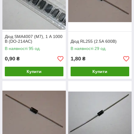
Діод SMA4007 (M7), 1 А 1000
В (DO-214AC)
Діод RL255 (2.5А 600В)
В наявності 95 од.
В наявності 29 од.
0,90
1,80
₴
₴
Купити
Купити