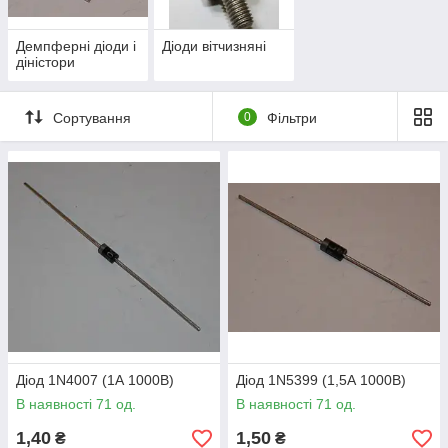
Демпферні діоди і
Діоди вітчизняні
діністори
Сортування
0
Фільтри
Діод 1N4007 (1А 1000В)
Діод 1N5399 (1,5А 1000В)
В наявності 71 од.
В наявності 71 од.
1,40
1,50
₴
₴