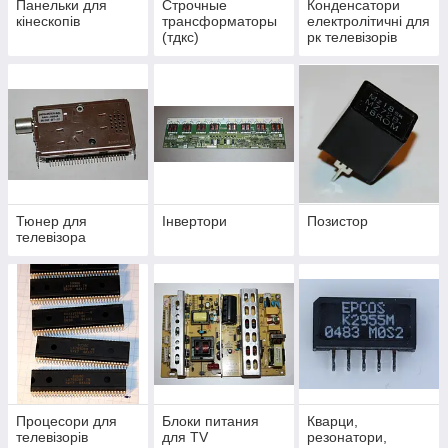
Панельки для
Строчные
Конденсатори
кінескопів
трансформаторы
електролітичні для
(тдкс)
рк телевізорів
Тюнер для
Інвертори
Позистор
телевізора
Процесори для
Блоки питания
Кварци,
телевізорів
для TV
резонатори,