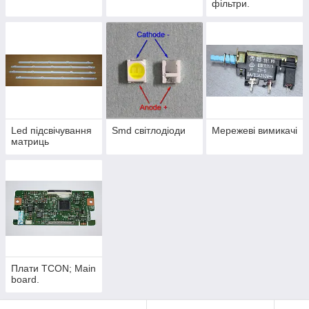
фільтри.
Led підсвічування
Smd світлодіоди
Мережеві вимикачі
матриць
Плати TCON; Main
board.