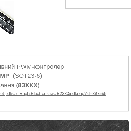
ивний PWM-контролер
3MP
(SOT23-6)
ання (
83XXX
)
et-pdf/On-BrightElectronics/OB2283/pdf.php?id=897595