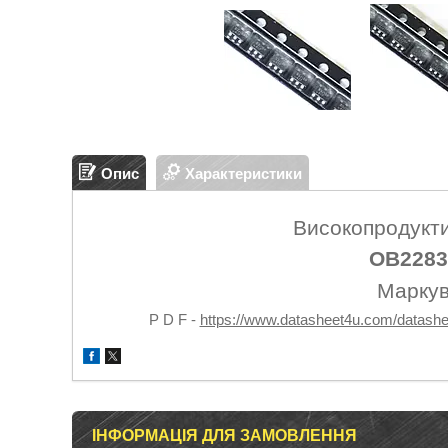
Опис
Характеристики
Високопродукт
OB228
Маркув
P D F -
https://www.datasheet4u.com/datashe
ІНФОРМАЦІЯ ДЛЯ ЗАМОВЛЕННЯ