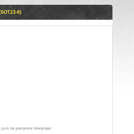
SOT23-6)
 днів
за рахунок покупця