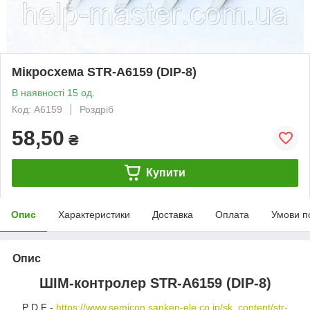
Мікросхема STR-A6159 (DIP-8)
В наявності 15 од.
Код: A6159
Роздріб
58,50
₴
Купити
Опис
Характеристики
Доставка
Оплата
Умови п
Опис
ШІМ-контролер
STR-A6159
(DIP-8)
P D F -
https://www.semicon.sanken-ele.co.jp/sk_content/str-