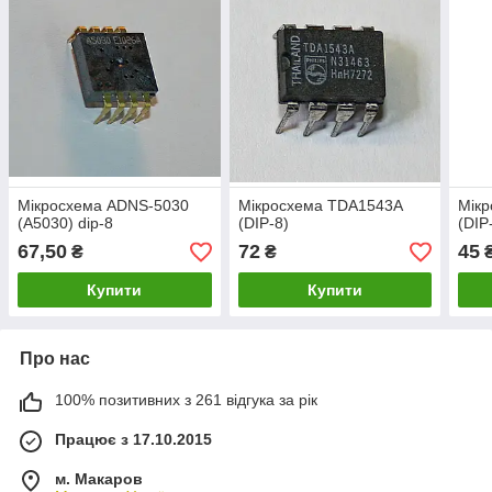
Мікросхема ADNS-5030
Мікросхема TDA1543A
Мік
(A5030) dip-8
(DIP-8)
(DIP
67,50
72
45
₴
₴
Купити
Купити
Про нас
100% позитивних з 261 відгука за рік
Працює з 17.10.2015
м. Макаров