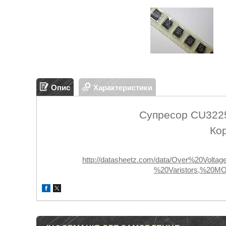
Опис
Характеристики
Супресор CU322
Ко
http://datasheetz.com/data/Over%20Volt
%20Varistors,%20MOV