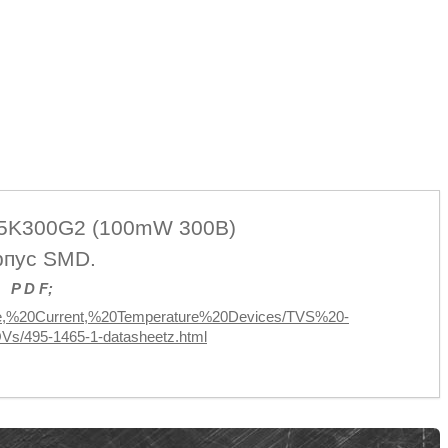
5K300G2 (100mW 300В)
рпус SMD.
P D F;
age,%20Current,%20Temperature%20Devices/TVS%20-
s/495-1465-1-datasheetz.html