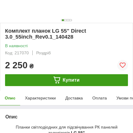
Комплект планок LG 55" Direct
3.0_55inch_Rev0.1_140428
В наявності
Код: 217070
Роздріб
2 250
₴
Купити
Опис
Характеристики
Доставка
Оплата
Умови п
Опис
Планки світлодіодних для підсвічування РК панелей
телевізорів
LG 55''