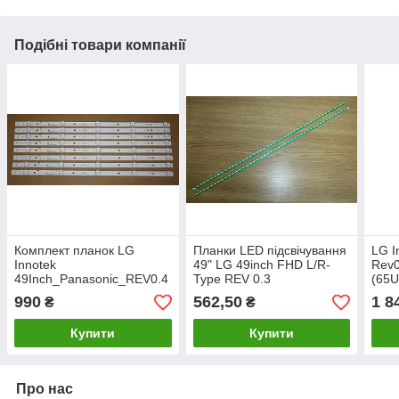
Подібні товари компанії
Комплект планок LG
Планки LED підсвічування
LG I
Innotek
49" LG 49inch FHD L/R-
Rev0
49Inch_Panasonic_REV0.4
Type REV 0.3
(65U
2015.11.09
Комп
990
562,50
1 8
₴
₴
підс
Купити
Купити
Про нас