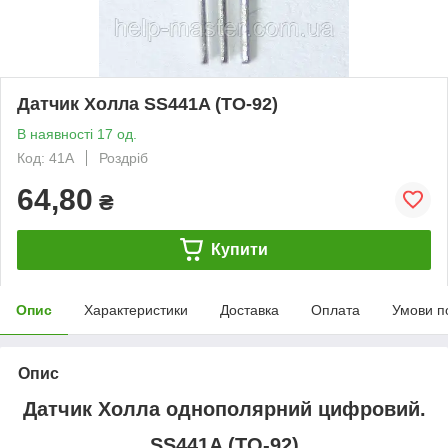
Датчик Холла SS441A (TO-92)
В наявності 17 од.
Код: 41A
Роздріб
64,80
₴
Купити
Опис
Характеристики
Доставка
Оплата
Умови п
Опис
Датчик Холла однополярний цифровий.
SS441A (TO-92)