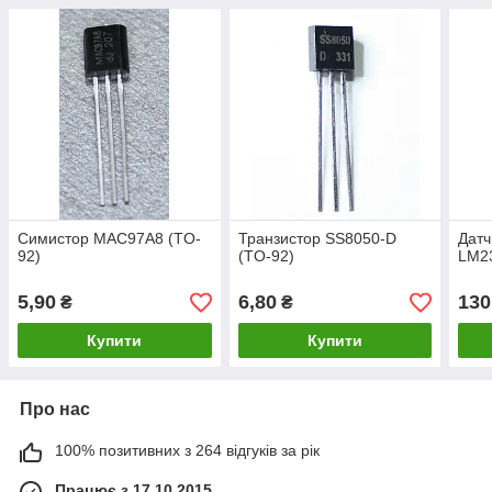
Cимистор MAC97A8 (TO-
Транзистор SS8050-D
Датч
92)
(TO-92)
LM2
5,90
6,80
130
₴
₴
Купити
Купити
Про нас
100% позитивних з 264 відгуків за рік
Працює з 17.10.2015