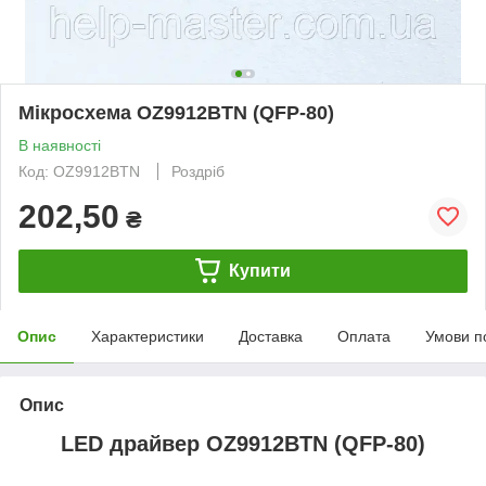
Мікросхема OZ9912BTN (QFP-80)
В наявності
Код: OZ9912BTN
Роздріб
202,50
₴
Купити
Опис
Характеристики
Доставка
Оплата
Умови п
Опис
LED драйвер
OZ9912BTN
(QFP-80)