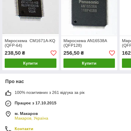
Мікросхема CM1671A-KQ
Мікросхема AN16538A
Мік
(QFP-64)
(QFP128)
(QFP
238,50
256,50
162
₴
₴
Купити
Купити
Про нас
100% позитивних з 261 відгука за рік
Працює з 17.10.2015
м. Макаров
Макаров, Україна
Контакти