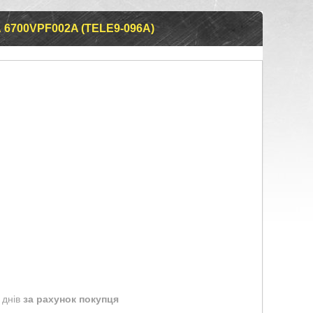
6700VPF002A (TELE9-096A)
 днів
за рахунок покупця