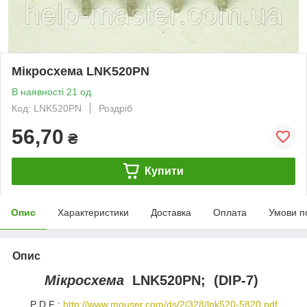
Мікросхема LNK520PN
В наявності 21 од.
Код: LNK520PN
Роздріб
56,70
₴
Купити
Опис
Характеристики
Доставка
Оплата
Умови п
Опис
Мікросхема
LNK520PN; (DIP-7)
P D F ;
http://www.mouser.com/ds/2/328/lnk520-5820.pdf