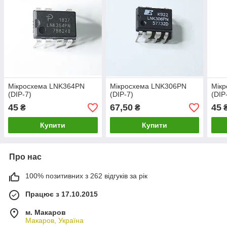
Мікросхема LNK364PN
Мікросхема LNK306PN
Мік
(DIP-7)
(DIP-7)
(DIP
45
67,50
45
₴
₴
Купити
Купити
Про нас
100% позитивних з 262 відгуків за рік
Працює з 17.10.2015
м. Макаров
Макаров, Україна