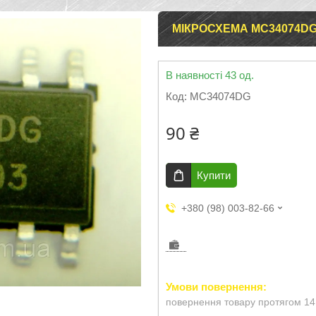
МІКРОСХЕМА MC34074DG 
В наявності 43 од.
Код:
MC34074DG
90 ₴
Купити
+380 (98) 003-82-66
повернення товару протягом 14