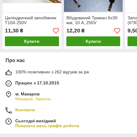
Циліндричний запобіжник
Вбудований Тримач 6х30
Запо
T10А 250V
мм, 10 А, 250V
(6*3
11,30
12,20
9,5
₴
₴
Купити
Купити
Про нас
100% позитивних з 262 відгуків за рік
Працює з 17.10.2015
м. Макаров
Макаров, Україна
Контакти
Сьогодні вихідний
Показати весь графік роботи