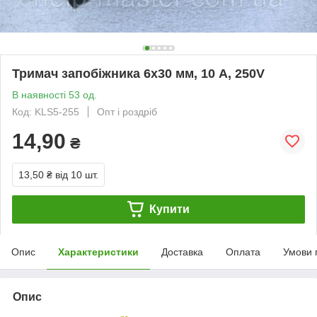
Тримач запобіжника 6х30 мм, 10 А, 250V
В наявності 53 од.
Код: KLS5-255
Опт і роздріб
14,90
₴
13,50 ₴
від 10 шт.
Купити
Опис
Характеристики
Доставка
Оплата
Умови 
Опис