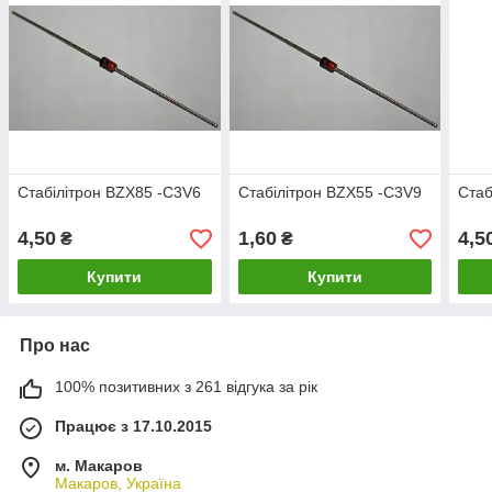
Стабілітрон BZX85 -C3V6
Стабілітрон BZX55 -C3V9
Стаб
4,50
1,60
4,5
₴
₴
Купити
Купити
Про нас
100% позитивних з 261 відгука за рік
Працює з 17.10.2015
м. Макаров
Макаров, Україна