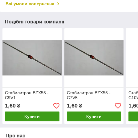
Всі умови повернення
Подібні товари компанії
Стабилитрон BZX55 -
Стабилитрон BZX55 -
Стаб
C9V1
C7V5
C10
1,60
1,60
1,6
₴
₴
Купити
Купити
Про нас