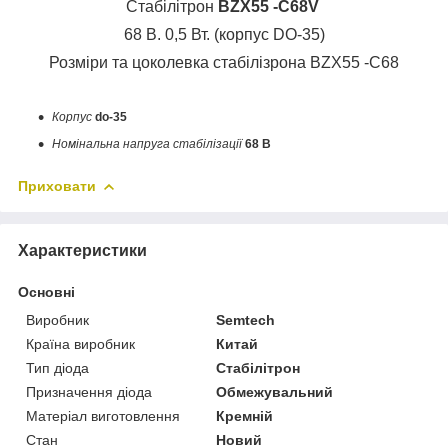
Стабілітрон
BZX55 -C68V
68 В. 0,5 Вт. (корпус DO-35)
Розміри та цоколевка стабілізрона BZX55 -C68
Корпус
do-35
Номінальна напруга стабілізації
68
В
Приховати
Характеристики
Основні
Виробник
Semtech
Країна виробник
Китай
Тип діода
Стабілітрон
Призначення діода
Обмежувальний
Матеріал виготовлення
Кремній
Стан
Новий