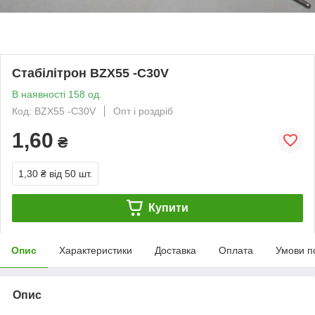
Стабілітрон BZX55 -C30V
В наявності 158 од.
Код: BZX55 -C30V
Опт і роздріб
1,60
₴
1,30 ₴
від 50 шт.
Купити
Опис
Характеристики
Доставка
Оплата
Умови п
Опис