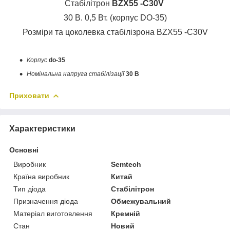
Стабілітрон
BZX55 -C30V
30 В. 0,5 Вт. (корпус DO-35)
Розміри та цоколевка стабілізрона BZX55 -C30V
Корпус
do-35
Номінальна напруга стабілізації
30
В
Приховати
Характеристики
Основні
Виробник
Semtech
Країна виробник
Китай
Тип діода
Стабілітрон
Призначення діода
Обмежувальний
Матеріал виготовлення
Кремній
Стан
Новий