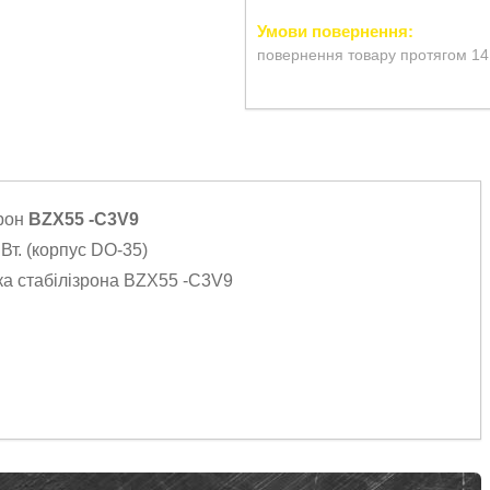
повернення товару протягом 14
трон
BZX55 -C3V9
5 Вт. (корпус DO-35)
ка стабілізрона BZX55 -C3V9