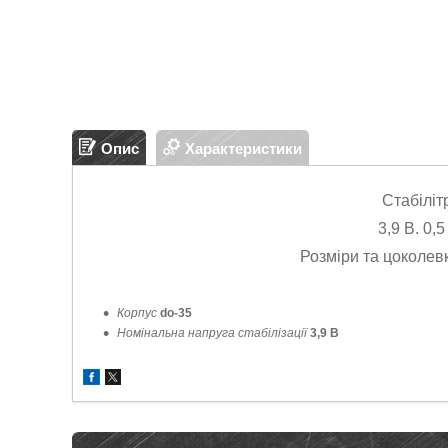
Опис
Характеристики
Стабілі
3,9 В. 0,
Розміри та цоколев
Корпус
do-35
Номінальна напруга стабілізації
3,9
В