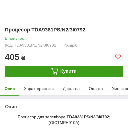
Процесор TDA9381PS/N2/3I0792
В наявності
Код: TDA9381PS/N2/3I0792
Роздріб
405
₴
Купити
Опис
Характеристики
Доставка
Оплата
Умови п
Опис
Процесор для телевізора
TDA9381PS/N2/3I0792
;
(OICTMPH010A).