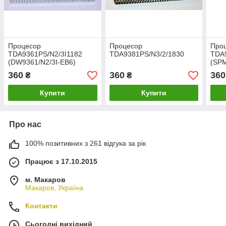
Процесор
Процесор
Про
TDA9361PS/N2/3I1182
TDA9381PS/N3/2/1830
TDA
(DW9361/N2/3I-EB6)
(SP
360
360
360
₴
₴
Купити
Купити
Про нас
100% позитивних з 261 відгука за рік
Працює з 17.10.2015
м. Макаров
Макаров, Україна
Контакти
Сьогодні вихідний