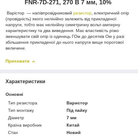
FNR-7D-271, 270 В 7 мм, 10%
Варістор — напівпровідниковий
резистор
, електричний опір
(провідність) якого нелінійно залежить від прикладеної
напруги, тобто має нелінійну симетричну вольт-амперну
характеристику та два виведення. Має властивість різко
зменшувати свій опір із одиниць ГОм до десятків Ом у разі
збільшення прикладеної до нього напруги вище порогової
величини.
Приховати
Характеристики
Основні
Тип резистора
Варистор
Тип монтажу
Під пайку
Діаметр
7 мм
Країна виробник
Китай
Стан
Новий