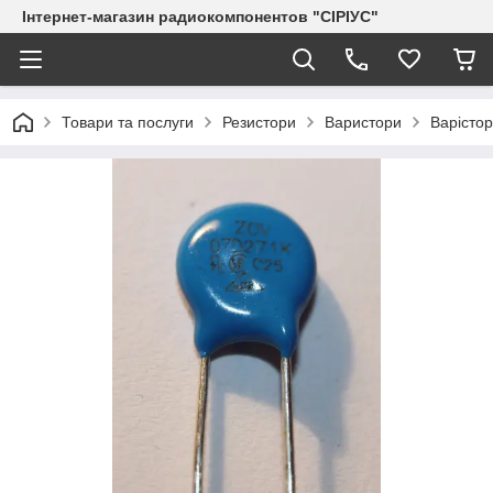
Інтернет-магазин радиокомпонентов "СІРІУС"
Товари та послуги
Резистори
Варистори
Варісто