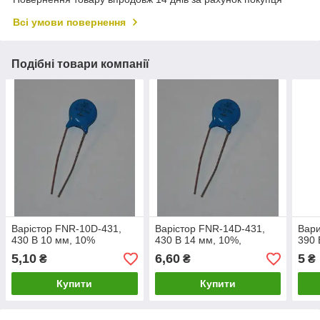
Всі умови повернення
Подібні товари компанії
Варістор FNR-10D-431,
Варістор FNR-14D-431,
Вари
430 В 10 мм, 10%
430 В 14 мм, 10%,
390 
5,10
6,60
5
₴
₴
₴
Купити
Купити