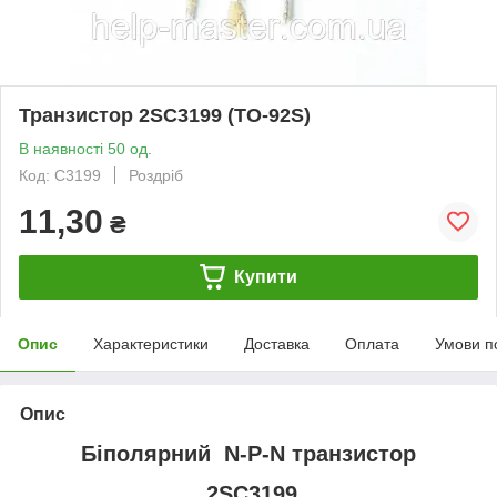
Транзистор 2SC3199 (TO-92S)
В наявності 50 од.
Код: C3199
Роздріб
11,30
₴
Купити
Опис
Характеристики
Доставка
Оплата
Умови п
Опис
Біполярний N-P-N транзистор
2SC3199