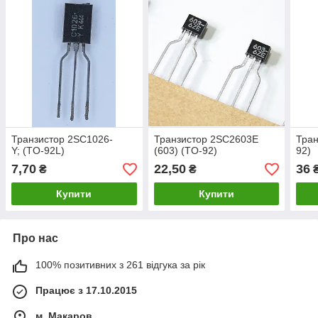
Транзистор 2SC1026-
Транзистор 2SC2603E
Тран
Y; (TO-92L)
(603) (TO-92)
92)
7,70
22,50
36
₴
₴
Купити
Купити
Про нас
100% позитивних з 261 відгука за рік
Працює з 17.10.2015
м. Макаров