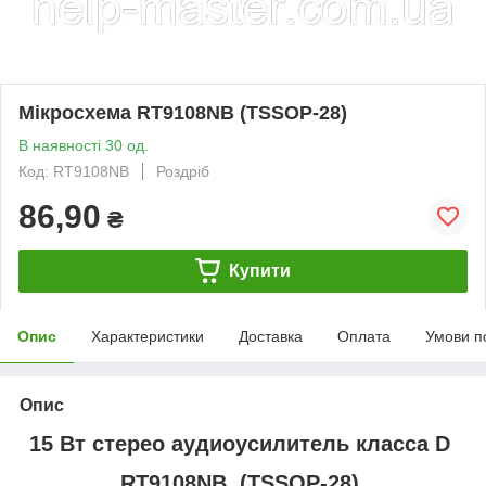
Мікросхема RT9108NB (TSSOP-28)
В наявності 30 од.
Код: RT9108NB
Роздріб
86,90
₴
Купити
Опис
Характеристики
Доставка
Оплата
Умови п
Опис
15 Вт стерео аудиоусилитель класса D
RT9108NB (TSSOP-28)