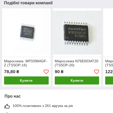
Подібні товари компанії
Мікросхема MP3398AGF-
Мікросхема N76E003AT20
Мік
Z (TSSOP-16)
(TSSOP-20)
(TS
78,80
90
122
₴
₴
Купити
Купити
Про нас
100% позитивних з 261 відгука за рік