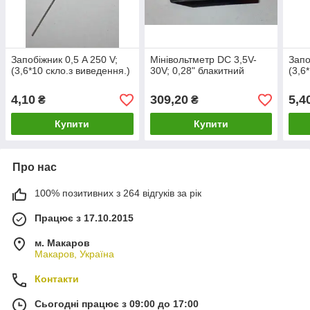
Запобіжник 0,5 A 250 V;
Мінівольтметр DC 3,5V-
Запо
(3,6*10 скло.з виведення.)
30V; 0,28" блакитний
(3,6
4,10
309,20
5,4
₴
₴
Купити
Купити
Про нас
100% позитивних з 264 відгуків за рік
Працює з 17.10.2015
м. Макаров
Макаров, Україна
Контакти
Сьогодні працює з 09:00 до 17:00