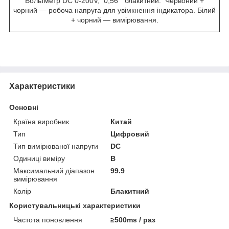
Вольтметр DC 0-200V; 0,56" блакитний.
Червоний +
чорний — робоча напруга для увімкнення індикатора. Білий
+ чорний — вимірювання.
Характеристики
Основні
Країна виробник
Китай
Тип
Цифровий
Тип вимірюваної напруги
DC
Одиниці виміру
В
Максимальний діапазон
99.9
вимірювання
Колір
Блакитний
Користувальницькі характеристики
Частота поновлення
≥500ms / раз