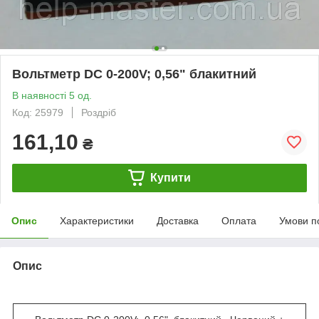
Вольтметр DC 0-200V; 0,56" блакитний
В наявності 5 од.
Код: 25979
Роздріб
161,10
₴
Купити
Опис
Характеристики
Доставка
Оплата
Умови п
Опис