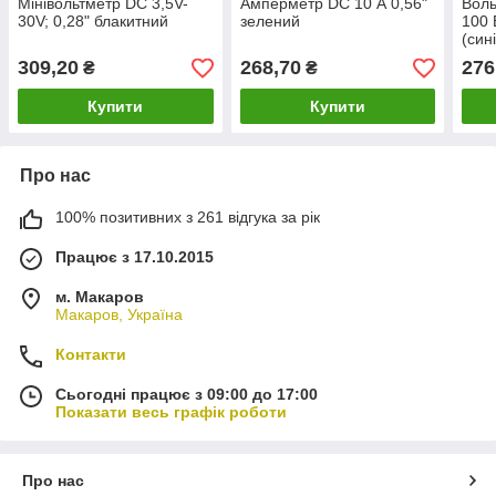
Мінівольтметр DC 3,5V-
Амперметр DC 10 А 0,56"
Воль
30V; 0,28" блакитний
зелений
100 
(син
TK1
309,20
268,70
276
₴
₴
Купити
Купити
Про нас
100% позитивних з 261 відгука за рік
Працює з 17.10.2015
м. Макаров
Макаров, Україна
Контакти
Сьогодні працює з 09:00 до 17:00
Показати весь графік роботи
Про нас