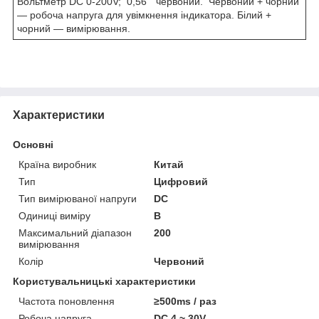
Вольтметр DC 0-200V; 0,56" червоний.
Червоний + чорний
— робоча напруга для увімкнення індикатора. Білий +
чорний — вимірювання.
Характеристики
Основні
Країна виробник
Китай
Тип
Цифровий
Тип вимірюваної напруги
DC
Одиниці виміру
В
Максимальний діапазон
200
вимірювання
Колір
Червоний
Користувальницькі характеристики
Частота поновлення
≥500ms / раз
Робоча напруга
DC 4 ~ 30V