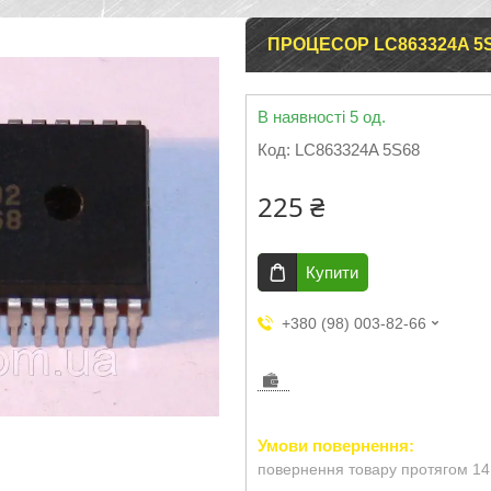
ПРОЦЕСОР LC863324A 5
В наявності 5 од.
Код:
LC863324A 5S68
225 ₴
Купити
+380 (98) 003-82-66
повернення товару протягом 14