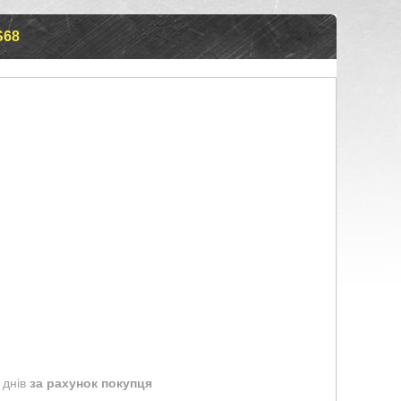
S68
 днів
за рахунок покупця