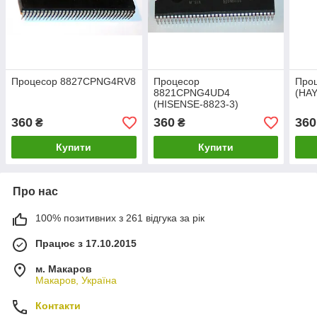
Процесор 8827CPNG4RV8
Процесор
Про
8821CPNG4UD4
(HA
(HISENSE-8823-3)
360
360
360
₴
₴
Купити
Купити
Про нас
100% позитивних з 261 відгука за рік
Працює з 17.10.2015
м. Макаров
Макаров, Україна
Контакти