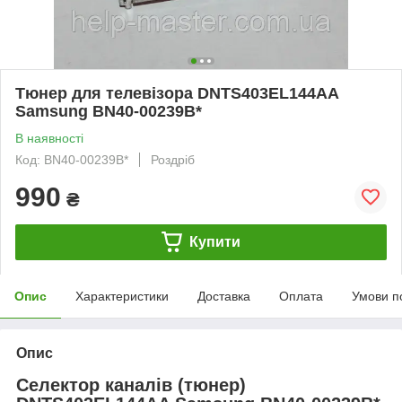
Тюнер для телевізора DNTS403EL144AA
Samsung BN40-00239B*
В наявності
Код: BN40-00239B*
Роздріб
990
₴
Купити
Опис
Характеристики
Доставка
Оплата
Умови п
Опис
Селектор каналів (тюнер)