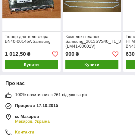
Тюнер для телевізора
Комплект планок
Тюне
BN40-00145A Samsung
Samsung_2013SVS40_T1_3228N1_
HTM
(LM41-00001V)
BN4
1 012,50
900
630
₴
₴
Купити
Купити
Про нас
100% позитивних з 261 відгука за рік
Працює з 17.10.2015
м. Макаров
Макаров, Україна
Контакти