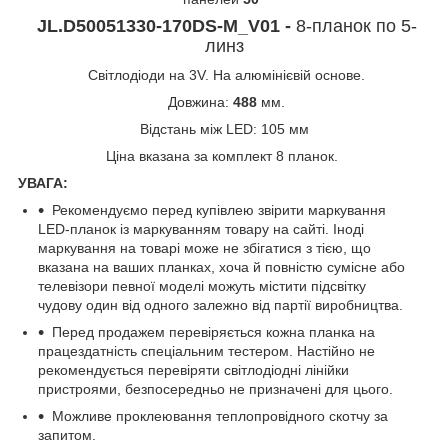
JL.D50051330-170DS-M_V01 -
8
-планок по 5-
линз
Світлодіоди на 3V. На алюмінієвій основе.
Довжина:
488
мм.
Відстань між LED: 105 мм
Ціна вказана за комплект 8 планок.
УВАГА:
Рекомендуємо перед купівлею звірити маркування
LED-планок із маркуванням товару на сайті. Іноді
маркування на товарі може не збігатися з тією, що
вказана на ваших планках, хоча й повністю сумісне або
телевізори певної моделі можуть містити підсвітку
чудову один від одного залежно від партії виробництва.
Перед продажем перевіряється кожна планка на
працездатність спеціальним тестером. Настійно не
рекомендується перевіряти світлодіодні лінійки
пристроями, безпосередньо не призначені для цього.
Можливе проклеювання теплопровідного скотчу за
запитом.