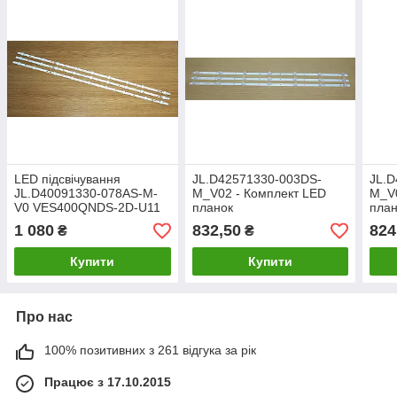
LED підсвічування
JL.D42571330-003DS-
JL.D
JL.D40091330-078AS-M-
M_V02 - Комплект LED
M_V
V0 VES400QNDS-2D-U11
планок
план
1 080
832,50
824
₴
₴
Купити
Купити
Про нас
100% позитивних з 261 відгука за рік
Працює з 17.10.2015