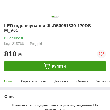
LED підсвічування JL.D50051330-170DS-
M_V01
В наявності
Код: 215766
Роздріб
810
₴
Купити
Опис
Характеристики
Доставка
Оплата
Умови п
Опис
Комплект світлодіодних планок для підсвічування РК-
панелей
50''