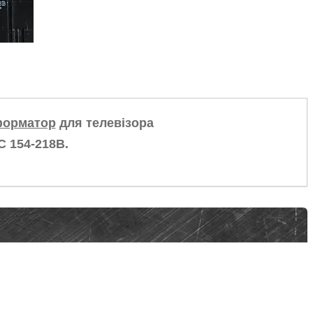
форматор
для телевізора
С 154-218B.