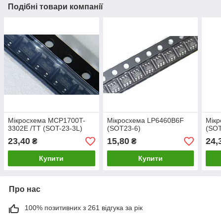
Подібні товари компанії
Мікросхема MCP1700T-
Мікросхема LP6460B6F
Мік
3302E /TT (SOT-23-3L)
(SOT23-6)
(SOT
23,40
15,80
24,
₴
₴
Купити
Купити
Про нас
100% позитивних з 261 відгука за рік