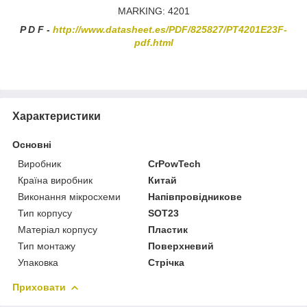
MARKING: 4201
P D F -
http://www.datasheet.es/PDF/825827/PT4201E23F-
pdf.html
Характеристики
Основні
Виробник
CrPowTech
Країна виробник
Китай
Виконання мікросхеми
Напівпровідникове
Тип корпусу
SOT23
Матеріал корпусу
Пластик
Тип монтажу
Поверхневий
Упаковка
Стрічка
Приховати