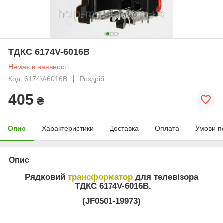
ТДКС 6174V-6016B
Немає в наявності
Код: 6174V-6016B
Роздріб
405
₴
Опис
Характеристики
Доставка
Оплата
Умови п
Опис
Рядковий
трансформатор
для телевізора
ТДКС 6174V-6016B.
(JF0501-19973)