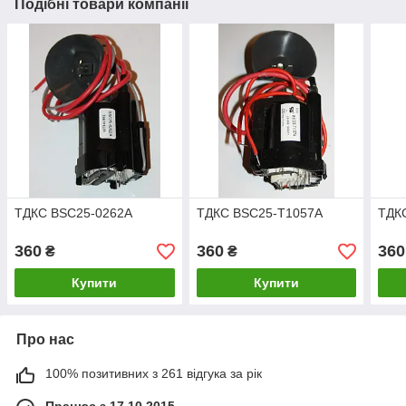
Подібні товари компанії
ТДКС BSC25-0262A
ТДКС BSC25-T1057A
ТДК
360
360
360
₴
₴
Купити
Купити
Про нас
100% позитивних з 261 відгука за рік