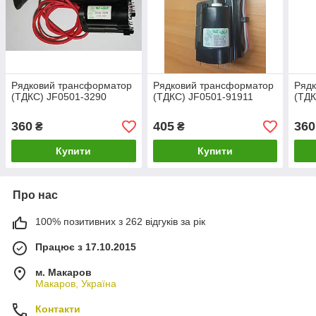
Рядковий трансформатор
Рядковий трансформатор
Ряд
(ТДКС) JF0501-3290
(ТДКС) JF0501-91911
(ТДК
360
405
360
₴
₴
Купити
Купити
Про нас
100% позитивних з 262 відгуків за рік
Працює з 17.10.2015
м. Макаров
Макаров, Україна
Контакти