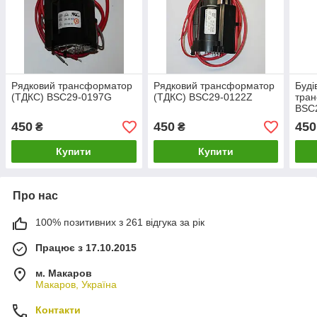
Рядковий трансформатор
Рядковий трансформатор
Буді
(ТДКС) BSC29-0197G
(ТДКС) BSC29-0122Z
тра
BSC
450
450
450
₴
₴
Купити
Купити
Про нас
100% позитивних з 261 відгука за рік
Працює з 17.10.2015
м. Макаров
Макаров, Україна
Контакти