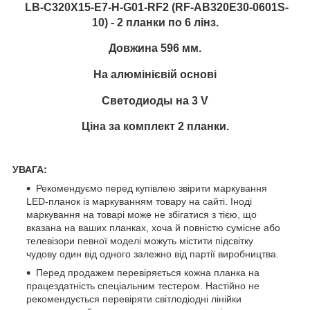
LB-C320X15-E7-H-G01-RF2 (RF-AB320E30-0601S-
10)
- 2 планки по 6 лінз.
Довжина 596 мм.
На алюмінієвій основі
Светодиоды на 3 V
Ціна за комплект 2 планки.
УВАГА:
Рекомендуємо перед купівлею звірити маркування
LED-планок із маркуванням товару на сайті. Іноді
маркування на товарі може не збігатися з тією, що
вказана на ваших планках, хоча й повністю сумісне або
телевізори певної моделі можуть містити підсвітку
чудову один від одного залежно від партії виробництва.
Перед продажем перевіряється кожна планка на
працездатність спеціальним тестером. Настійно не
рекомендується перевіряти світлодіодні лінійки