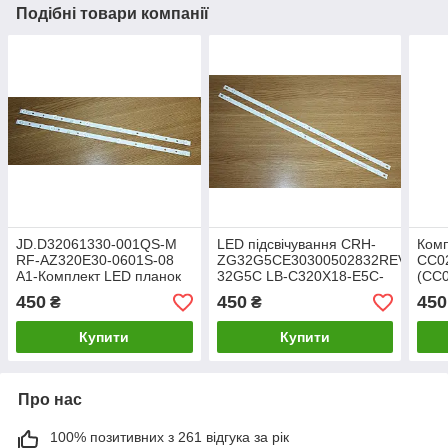
Подібні товари компанії
JD.D32061330-001QS-M
LED підсвічування CRH-
Комп
RF-AZ320E30-0601S-08
ZG32G5CE30300502832REV1.1
CC0
A1-Комплект LED планок
32G5C LB-C320X18-E5C-
(CC
H-G01-XRD2
32E9
450
450
450
₴
₴
Купити
Купити
Про нас
100% позитивних з 261 відгука за рік