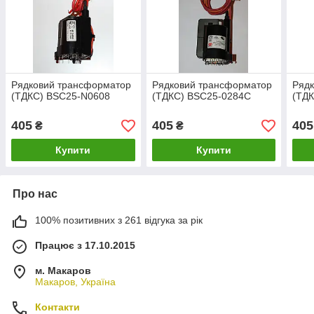
Рядковий трансформатор
Рядковий трансформатор
Ряд
(ТДКС) BSC25-N0608
(ТДКС) BSC25-0284C
(ТД
405
405
405
₴
₴
Купити
Купити
Про нас
100% позитивних з 261 відгука за рік
Працює з 17.10.2015
м. Макаров
Макаров, Україна
Контакти