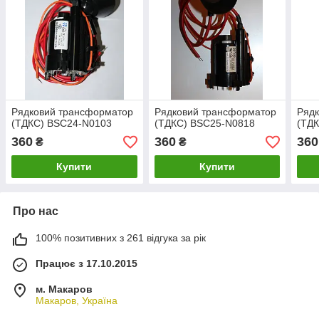
Рядковий трансформатор
Рядковий трансформатор
Ряд
(ТДКС) BSC24-N0103
(ТДКС) BSC25-N0818
(ТД
360
360
360
₴
₴
Купити
Купити
Про нас
100% позитивних з 261 відгука за рік
Працює з 17.10.2015
м. Макаров
Макаров, Україна