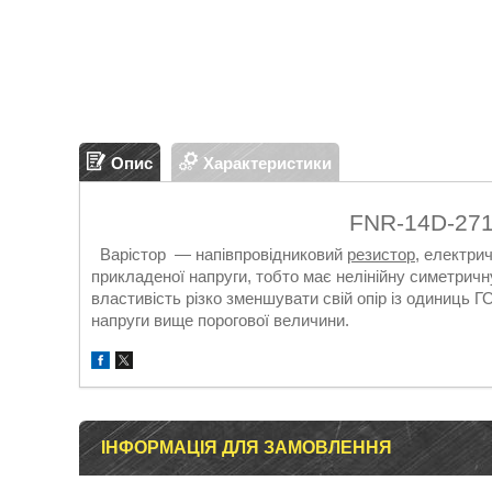
Опис
Характеристики
FNR-14D-271
Варістор — напівпровідниковий
резистор
, електрич
прикладеної напруги, тобто має нелінійну симетрич
властивість різко зменшувати свій опір із одиниць Г
напруги вище порогової величини.
ІНФОРМАЦІЯ ДЛЯ ЗАМОВЛЕННЯ