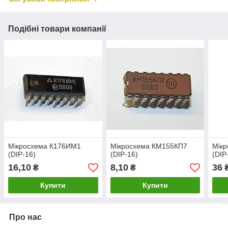
Подібні товари компанії
Мікросхема К176ИМ1
Мікросхема КМ155КП7
Мік
(DIP-16)
(DIP-16)
(DIP
16,10
8,10
36
₴
₴
Купити
Купити
Про нас