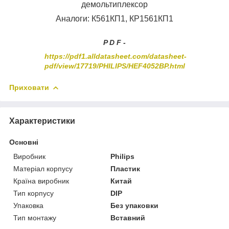
демольтиплексор
Аналоги: К561КП1, КР1561КП1
P D F -
https://pdf1.alldatasheet.com/datasheet-
pdf/view/17719/PHILIPS/HEF4052BP.html
Приховати
Характеристики
Основні
Виробник
Philips
Матеріал корпусу
Пластик
Країна виробник
Китай
Тип корпусу
DIP
Упаковка
Без упаковки
Тип монтажу
Вставний