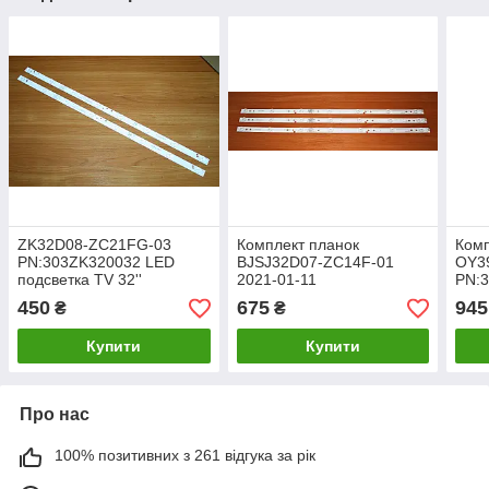
ZK32D08-ZC21FG-03
Комплект планок
Комп
PN:303ZK320032 LED
BJSJ32D07-ZC14F-01
OY3
подсветка TV 32''
2021-01-11
PN:
PN:303JD315036
450
675
945
₴
₴
Купити
Купити
Про нас
100% позитивних з 261 відгука за рік