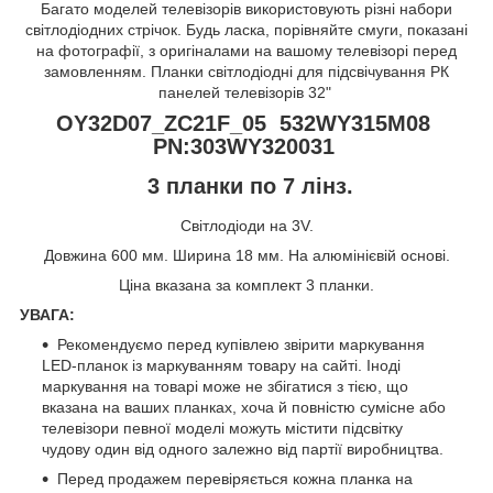
Багато моделей телевізорів використовують різні набори
світлодіодних стрічок. Будь ласка, порівняйте смуги, показані
на фотографії, з оригіналами на вашому телевізорі перед
замовленням. Планки світлодіодні для підсвічування РК
панелей телевізорів 32"
OY32D07_ZC21F_05 532WY315M08
PN:303WY320031
3 планки по 7 лінз.
Світлодіоди на 3V.
Довжина 600 мм. Ширина 18 мм. На алюмінієвій основі.
Ціна вказана за комплект 3 планки.
УВАГА:
Рекомендуємо перед купівлею звірити маркування
LED-планок із маркуванням товару на сайті. Іноді
маркування на товарі може не збігатися з тією, що
вказана на ваших планках, хоча й повністю сумісне або
телевізори певної моделі можуть містити підсвітку
чудову один від одного залежно від партії виробництва.
Перед продажем перевіряється кожна планка на