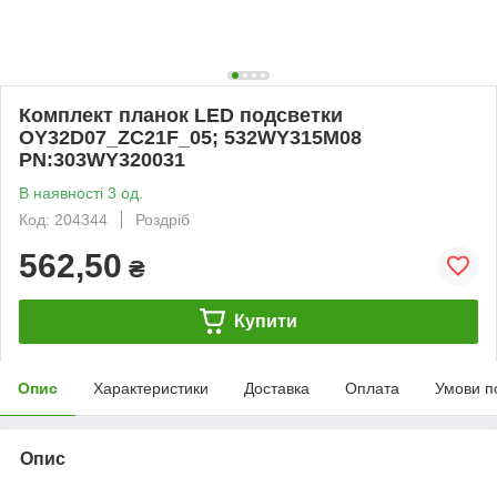
Комплект планок LED подсветки
OY32D07_ZC21F_05; 532WY315M08
PN:303WY320031
В наявності 3 од.
Код: 204344
Роздріб
562,50
₴
Купити
Опис
Характеристики
Доставка
Оплата
Умови п
Опис