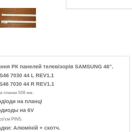
ання РК панелей телевізорів
SAMSUNG 46".
46 7030 44 L REV1.1
46 7030 44 R REV1.1
а планки 508 мм.
одіоди на планці
одиоды на 6V
оз'єм PIN5.
дки: Алюміній + скотч.