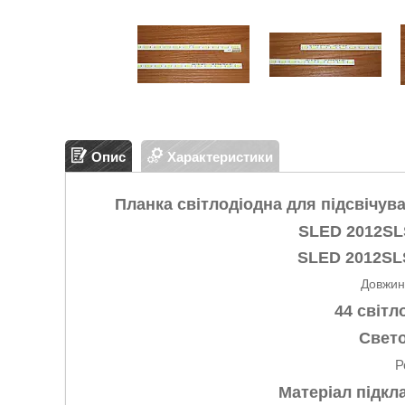
Опис
Характеристики
Планка світлодіодна для підсвічув
SLED 2012SLS
SLED 2012SLS
Довжин
44 світл
Свет
Р
Матеріал підкла