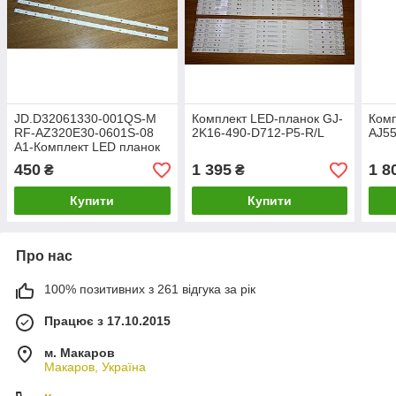
JD.D32061330-001QS-M
Комплект LED-планок GJ-
Комп
RF-AZ320E30-0601S-08
2K16-490-D712-P5-R/L
AJ55
A1-Комплект LED планок
450
1 395
1 8
₴
₴
Купити
Купити
Про нас
100% позитивних з 261 відгука за рік
Працює з 17.10.2015
м. Макаров
Макаров, Україна