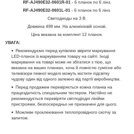
RF-AJ490E32-0601R-01
- 6 планок по 6 лінз.
RF-AJ490E32-0601L-01
- 6 планок по 6 лінз.
Светодиоды на 3 В.
Довжина 498 мм. На алюмінієвій основі.
Ціна вказана за комплект 12 планок.
УВАГА:
Рекомендуємо перед купівлею звірити маркування
LED-планок із маркуванням товару на сайті. Іноді
маркування на товарі може не збігатися з тією, що
вказана на ваших планках, хоча й повністю сумісне або
телевізори певної моделі можуть містити підсвітку
чудову один від одного залежно від партії виробництва.
Перед продажем перевіряється кожна планка на
працездатність спеціальним тестером. Настійно не
рекомендується перевіряти світлодіодні лінійки
пристроями, безпосередньо не призначені для цього.
Можливе проклеювання теплопровідного скотчу за
запитом.