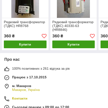
Рядковий трансформатор
Рядковий трансформатор
Ряд
(ТДКС) HR8768
(ТДКС) 40330-63
(ТД
(HR8846)
360
360
360
₴
₴
Купити
Купити
Про нас
100% позитивних з 261 відгука за рік
Працює з 17.10.2015
м. Макаров
Макаров, Україна
Контакти
Сьогодні працює з 09:00 до 17:00