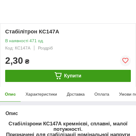
Стабілітрон КС147А
В наявності 471 од.
Код: КС147А
Роздріб
2,30
₴
Купити
Опис
Характеристики
Доставка
Оплата
Умови п
Опис
Стабілізрони
КС147А
кремнієві, сплавні, малої
потужності.
Призначені для стабілізації номінальної напруги