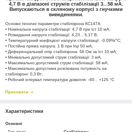
4,7 В
в діапазоні струмів стабілізації
3...58 мА.
Випускаються в скляному корпусі з гнучкими
виведеннями.
Основні технічні параметри стабілізрона КС147А:
• Номінальна напруга стабілізації: 4,7 В при Iст 10 мА;
• Розкидання напруги стабілізації: 4,23... 5,17 В;
• Температурний коефіцієнт напруги стабілізації: -0,09%/°С;
• Постійна пряма напруга: 1 В при Iпр 50 мА;
• Диференціальний опір стабілізрона: 56 Ом за Iст 10 мА;
• Мінімально допустимий струм стабілізації: 3 мА;
• Максимально допустимий струм стабілізації: 58 мА;
• Максимально допустима розсіювана потужність на
стабілізроні: 0,3 Вт;
• Робочий інтервал температури довкілля: -60... +125 °С
Приховати
Характеристики
Основні
Тип діода
Стабілітрон