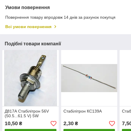
Умови повернення
Повернення товару впродовж 14 днів за рахунок покупця
Всі умови повернення
Подібні товари компанії
Д817А Стабілітрон 56V
Стабілітрон КС139А
Стаб
(50.5...61.5 V) 5W
10,50
2,30
7,5
₴
₴