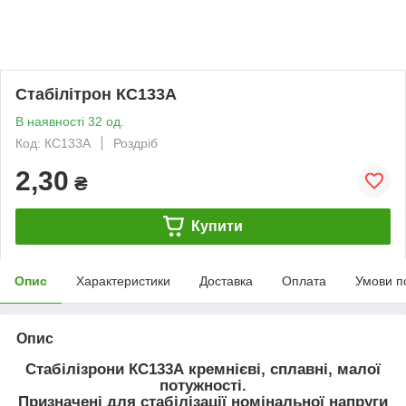
Стабілітрон КС133А
В наявності 32 од.
Код: КС133А
Роздріб
2,30
₴
Купити
Опис
Характеристики
Доставка
Оплата
Умови п
Опис
Стабілізрони
КС133А
кремнієві, сплавні, малої
потужності.
Призначені для стабілізації номінальної напруги