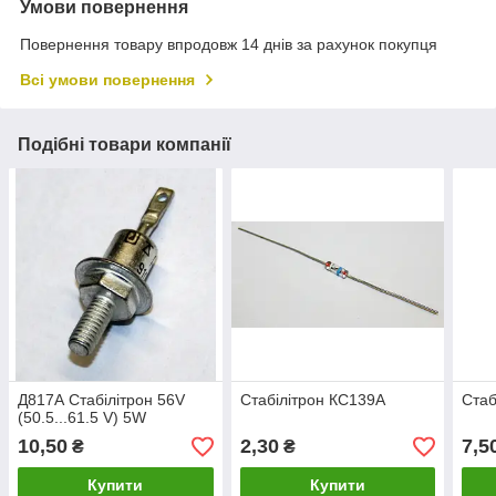
Умови повернення
Повернення товару впродовж 14 днів за рахунок покупця
Всі умови повернення
Подібні товари компанії
Д817А Стабілітрон 56V
Стабілітрон КС139А
Стаб
(50.5...61.5 V) 5W
10,50
2,30
7,5
₴
₴
Купити
Купити