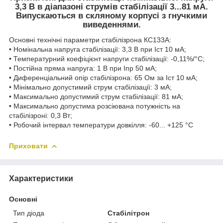
3,3 В
в діапазоні струмів стабілізації
3...81 мА.
Випускаються в скляному корпусі з гнучкими
виведеннями.
Основні технічні параметри стабілізрона КС133А:
• Номінальна напруга стабілізації: 3,3 В при Iст 10 мА;
• Температурний коефіцієнт напруги стабілізації: -0,11%/°С;
• Постійна пряма напруга: 1 В при Iпр 50 мА;
• Диференціальний опір стабілізрона: 65 Ом за Iст 10 мА;
• Мінімально допустимий струм стабілізації: 3 мА;
• Максимально допустимий струм стабілізації: 81 мА;
• Максимально допустима розсіювана потужність на
стабілізроні: 0,3 Вт;
• Робочий інтервал температури довкілля: -60... +125 °С
Приховати
Характеристики
Основні
Тип діода
Стабілітрон