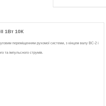
II 1Вт 10К
руговим переміщенням рухомої системи, з кінцем валу ВС-2 і
го та імпульсного струмів.