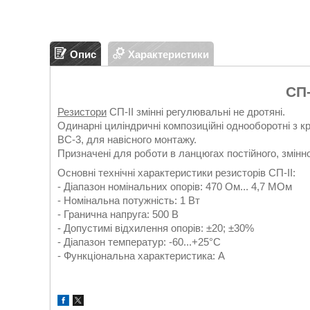
Опис
Характеристики
СП-
Резистори
СП-II змінні регулювальні не дротяні.
Одинарні циліндричні композиційні однооборотні з к
ВС-3, для навісного монтажу.
Призначені для роботи в ланцюгах постійного, змінно
Основні технічні характеристики резисторів СП-ІІ:
- Діапазон номінальних опорів: 470 Ом... 4,7 МОм
- Номінальна потужність: 1 Вт
- Гранична напруга: 500 В
- Допустимі відхилення опорів: ±20; ±30%
- Діапазон температур: -60...+25°С
- Функціональна характеристика: А