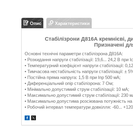
Опис
Характеристики
Стабілізрони
Д816А
кремнієві, д
Призначені для
Основні технічні параметри стабілізрона Д816А:
• Розкидання напруги стабілізації: 19,6... 24,2 В при I
• Температурний коефіцієнт напруги стабілізації: 0,1
• Тимчасова нестабільність напруги стабілізації: ± 5
• Постійна пряма напруга: 1,5 В при Iпр 500 мА;
• Диференціальний опір стабілізрона: 7 Ом;
• Мінімально допустимий струм стабілізації: 10 мА;
• Максимально допустимий струм стабілізації: 230 м
• Максимально допустима розсіювана потужність на с
• Робочий інтервал температури довкілля: -60... +120