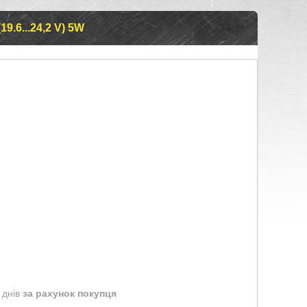
9.6...24,2 V) 5W
 днів
за рахунок покупця