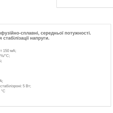
ифузійно-сплавні, середньої потужності.
 стабілізації напруги.
ст 150 мА;
2%/°С;
%;
А;
табілізроні: 5 Вт;
 °C