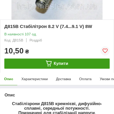
Д815В Стабілітрон 8.2 V (7.4...9.1 V) 8W
В наявності 107 од.
Код: Д815В
Роздріб
10,50
₴
Купити
Опис
Характеристики
Доставка
Оплата
Умови п
Опис
Стабілізрони
Д815В
кремнієві, дифузійно-
сплавні, середньої потужності.
Призначені для стабілізації напруги.