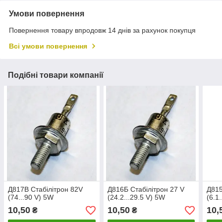
Умови повернення
Повернення товару впродовж 14 днів за рахунок покупця
Всі умови повернення
Подібні товари компанії
Д817В Стабілітрон 82V
Д816Б Стабілітрон 27 V
Д815
(74...90 V) 5W
(24.2...29.5 V) 5W
(6.1
10,50
10,50
10,
₴
₴