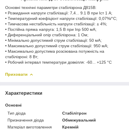
Основні технічні параметри стабілізрона Д815В:
• Розкидання напруги стабілізації: 7,4... 9.1 В при Iст 1 А;
• Температурний коефіцієнт напруги стабілізації: 0,07%/°С;
• Тимчасова нестабільність напруги стабілізації: ± 4%;
• Постійна пряма напруга: 1,5 В при Iпр 500 мА;
• Диференціальний опір стабілізрона: 1 Ом;
• Мінімально допустимий струм стабілізації: 50 мА;
• Максимально допустимий струм стабілізації: 950 мА;
• Максимально допустима розсіювана потужність на
стабілізроні: 8 Вт;
• Робочий інтервал температури довкілля: -60... +125 °С
Приховати
Характеристики
Основні
Тип діода
Стабілітрон
Призначення діода
Обмежувальний
Матеріал виготовлення
Кремній