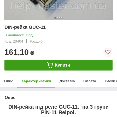
DIN-рейка GUC-11
В наявності 7 од.
Код: 28404
Роздріб
161,10
₴
Купити
Опис
Характеристики
Доставка
Оплата
Умови 
Опис
DIN-рейка під реле
GUC-11
. на 3 групи
PIN-11 Relpol.