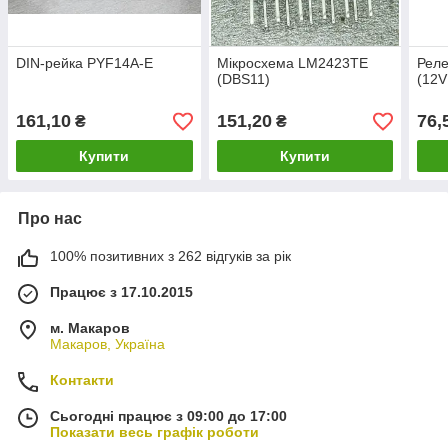
DIN-рейка PYF14A-E
Мікросхема LM2423TE
Рел
(DBS11)
(12
161,10
151,20
76,
₴
₴
Купити
Купити
Про нас
100% позитивних з 262 відгуків за рік
Працює з 17.10.2015
м. Макаров
Макаров, Україна
Контакти
Сьогодні працює з 09:00 до 17:00
Показати весь графік роботи