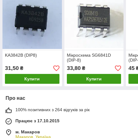
KA3842B (DIP8)
Мікросхема SG6841D
Мік
(DIP-8)
(DIP
31,50
33,80
45
₴
₴
Купити
Купити
Про нас
100% позитивних з 264 відгуків за рік
Працює з 17.10.2015
м. Макаров
Макаров, Україна