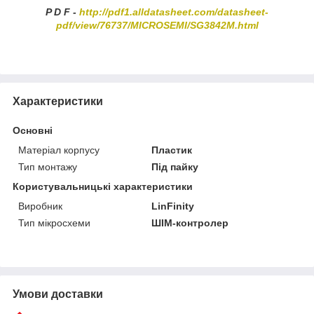
P D F -
http://pdf1.alldatasheet.com/datasheet-
pdf/view/76737/MICROSEMI/SG3842M.html
Характеристики
Основні
Матеріал корпусу
Пластик
Тип монтажу
Під пайку
Користувальницькі характеристики
Виробник
LinFinity
Тип мікросхеми
ШІМ-контролер
Умови доставки