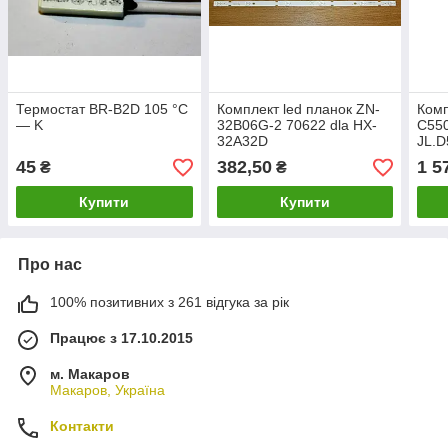
Термостат BR-B2D 105 °C
Комплект led планок ZN-
Комп
— K
32B06G-2 70622 dla HX-
C55
32A32D
JL.D
C9000J7G1274PB12
M_V
45
382,50
1 5
₴
₴
Купити
Купити
Про нас
100% позитивних з 261 відгука за рік
Працює з 17.10.2015
м. Макаров
Макаров, Україна
Контакти